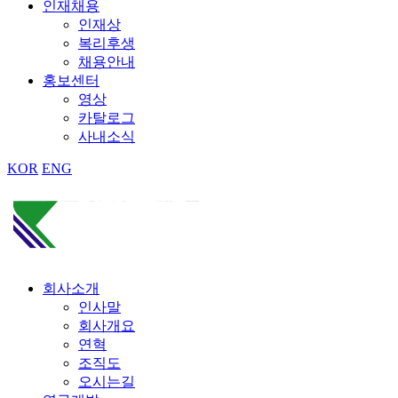
인재채용
인재상
복리후생
채용안내
홍보센터
영상
카탈로그
사내소식
KOR
ENG
회사소개
인사말
회사개요
연혁
조직도
오시는길