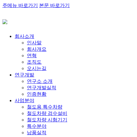
주메뉴 바로가기
본문 바로가기
회사소개
인사말
회사개요
연혁
조직도
오시는길
연구개발
연구소 소개
연구개발실적
인증현황
사업분야
철도용 특수차량
철도차량 검수설비
철도차량 시험기기
특수분야
납품실적